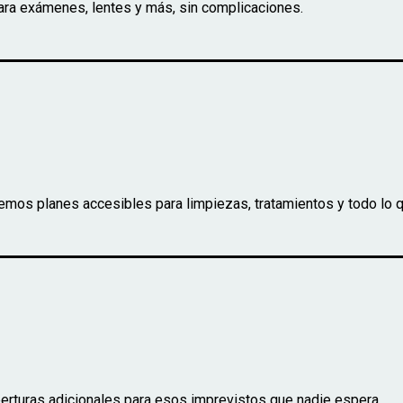
para exámenes, lentes y más, sin complicaciones.
emos planes accesibles para limpiezas, tratamientos y todo lo 
erturas adicionales para esos imprevistos que nadie espera.